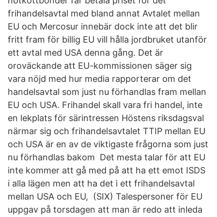
nötköttbönder får betala priset för det
frihandelsavtal med bland annat Avtalet mellan
EU och Mercosur innebär dock inte att det blir
fritt fram för billig EU vill hålla jordbruket utanför
ett avtal med USA denna gång. Det är
oroväckande att EU-kommissionen säger sig
vara nöjd med hur media rapporterar om det
handelsavtal som just nu förhandlas fram mellan
EU och USA. Frihandel skall vara fri handel, inte
en lekplats för särintressen Höstens riksdagsval
närmar sig och frihandelsavtalet TTIP mellan EU
och USA är en av de viktigaste frågorna som just
nu förhandlas bakom Det mesta talar för att EU
inte kommer att gå med på att ha ett emot ISDS
i alla lägen men att ha det i ett frihandelsavtal
mellan USA och EU, (SIX) Talespersoner för EU
uppgav på torsdagen att man är redo att inleda