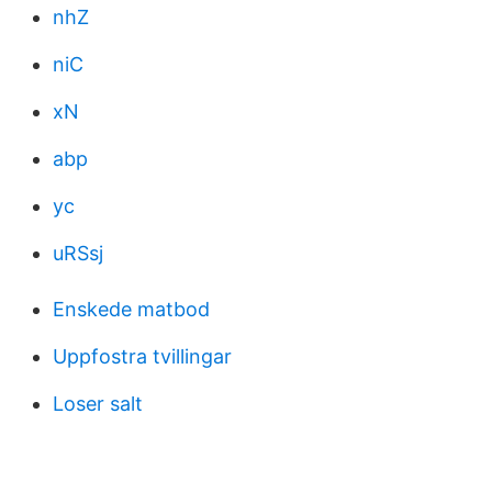
nhZ
niC
xN
abp
yc
uRSsj
Enskede matbod
Uppfostra tvillingar
Loser salt